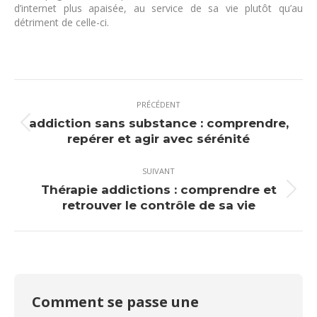
d’internet plus apaisée, au service de sa vie plutôt qu’au
détriment de celle-ci.
Navigation
PRÉCÉDENT
article
addiction sans substance : comprendre,
Article
repérer et agir avec sérénité
précédent
:
SUIVANT
Thérapie addictions : comprendre et
Article
retrouver le contrôle de sa vie
suivant
:
Comment se passe une